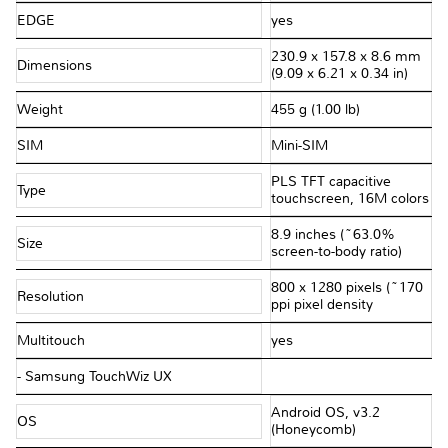
EDGE
yes
230.9 x 157.8 x 8.6 mm
Dimensions
(9.09 x 6.21 x 0.34 in)
Weight
455 g (1.00 lb)
SIM
Mini-SIM
PLS TFT capacitive
Type
touchscreen, 16M colors
8.9 inches (~63.0%
Size
screen-to-body ratio)
800 x 1280 pixels (~170
Resolution
ppi pixel density
Multitouch
yes
- Samsung TouchWiz UX
Android OS, v3.2
OS
(Honeycomb)