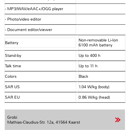
- MP3/WAV/eAAC+/OGG player
- Photo/video editor
- Document editor/viewer
Non-removable Li-Ion
Battery
6100 mAh battery
Stand-by
Up to 400 h
Talk time
Up to 11 h
Colors
Black
SAR US
1.04 W/kg (body)
SAR EU
0.86 W/kg (head)
Grobi
Mathias-Claudius-Str. 12a,
41564 Kaarst