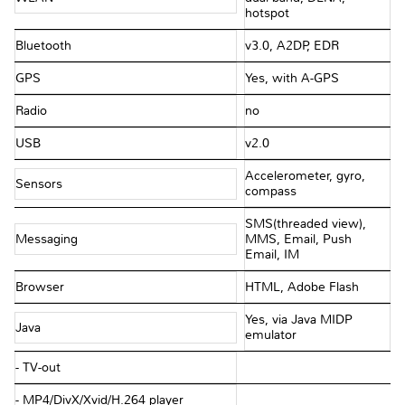
hotspot
Bluetooth
v3.0, A2DP, EDR
GPS
Yes, with A-GPS
Radio
no
USB
v2.0
Accelerometer, gyro,
Sensors
compass
SMS(threaded view),
Messaging
MMS, Email, Push
Email, IM
Browser
HTML, Adobe Flash
Yes, via Java MIDP
Java
emulator
- TV-out
- MP4/DivX/Xvid/H.264 player