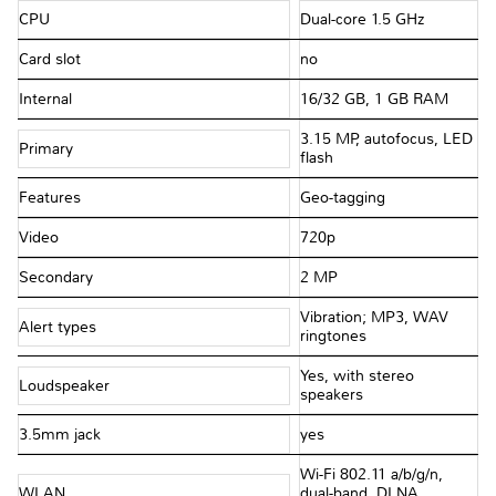
CPU
Dual-core 1.5 GHz
Card slot
no
Internal
16/32 GB, 1 GB RAM
3.15 MP, autofocus, LED
Primary
flash
Features
Geo-tagging
Video
720p
Secondary
2 MP
Vibration; MP3, WAV
Alert types
ringtones
Yes, with stereo
Loudspeaker
speakers
3.5mm jack
yes
Wi-Fi 802.11 a/b/g/n,
WLAN
dual-band, DLNA,