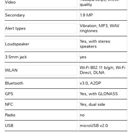
Video
quality
Secondary
1.9 MP
Vibration; MP3, WAV
Alert types
ringtones
Yes, with stereo
Loudspeaker
speakers
3.5mm jack
yes
Wi-Fi 802.11 b/g/n, Wi-Fi
WLAN
Direct, DLNA
Bluetooth
v3.0, A2DP
GPS
Yes, with GLONASS
NFC
Yes, dual side
Radio
no
USB
microUSB v2.0