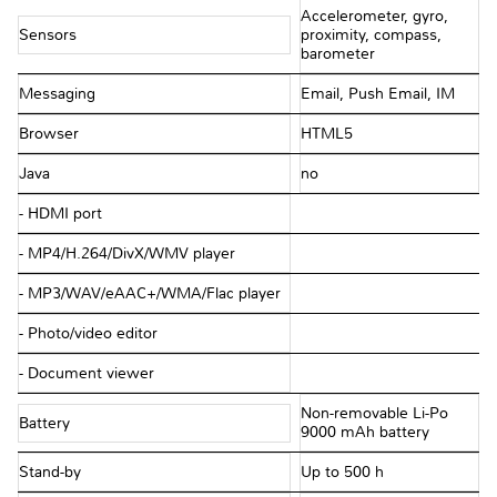
Accelerometer, gyro,
Sensors
proximity, compass,
barometer
Messaging
Email, Push Email, IM
Browser
HTML5
Java
no
- HDMI port
- MP4/H.264/DivX/WMV player
- MP3/WAV/eAAC+/WMA/Flac player
- Photo/video editor
- Document viewer
Non-removable Li-Po
Battery
9000 mAh battery
Stand-by
Up to 500 h