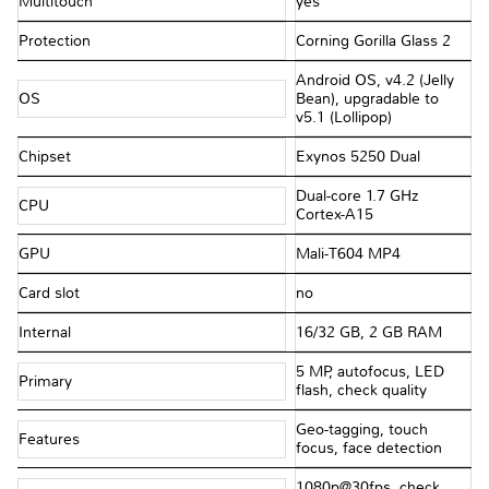
Multitouch
yes
Protection
Corning Gorilla Glass 2
Android OS, v4.2 (Jelly
OS
Bean), upgradable to
v5.1 (Lollipop)
Chipset
Exynos 5250 Dual
Dual-core 1.7 GHz
CPU
Cortex-A15
GPU
Mali-T604 MP4
Card slot
no
Internal
16/32 GB, 2 GB RAM
5 MP, autofocus, LED
Primary
flash, check quality
Geo-tagging, touch
Features
focus, face detection
1080p@30fps, check