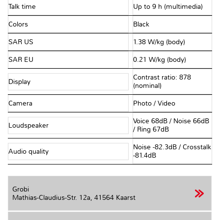
Talk time
Up to 9 h (multimedia)
Colors
Black
SAR US
1.38 W/kg (body)
SAR EU
0.21 W/kg (body)
Contrast ratio: 878
Display
(nominal)
Camera
Photo / Video
Voice 68dB / Noise 66dB
Loudspeaker
/ Ring 67dB
Noise -82.3dB / Crosstalk
Audio quality
-81.4dB
Grobi
Mathias-Claudius-Str. 12a,
41564 Kaarst