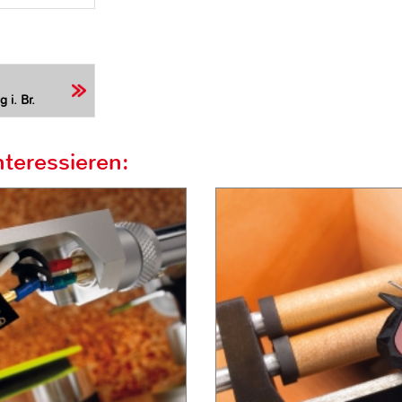
 i. Br.
teressieren: