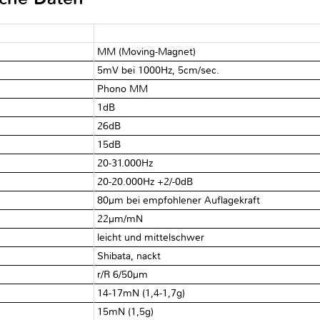
MM (Moving-Magnet)
5mV bei 1000Hz, 5cm/sec.
Phono MM
1dB
26dB
15dB
20-31.000Hz
20-20.000Hz +2/-0dB
80µm bei empfohlener Auflagekraft
22µm/mN
leicht und mittelschwer
Shibata, nackt
r/R 6/50µm
14-17mN (1,4-1,7g)
15mN (1,5g)