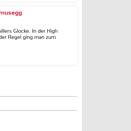
d musegg
illers Glocke. In der High
In der Regel ging man zum