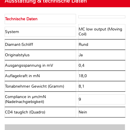
Ausstattung & technische Daten
Technische Daten
MC low output (Moving
System
Coil)
Diamant-Schliff
Rund
Originalstylus
Ja
Ausgangsspannung in mV
0,4
Auflagekraft in mN
18,0
Tonabnehmer Gewicht (Gramm)
8,1
Compliance in µm/mN
9
(Nadelnachgiebigkeit)
CD4 tauglich (Quadro)
Nein