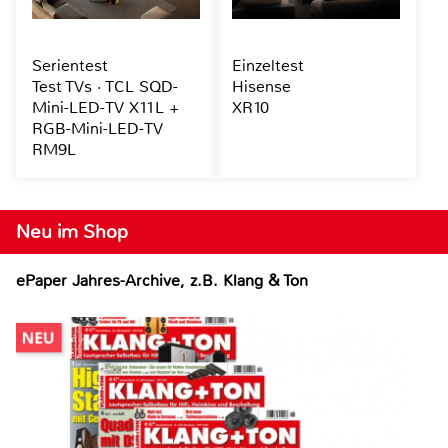
Serientest
Einzeltest
Test TVs · TCL SQD-
Hisense
Mini-LED-TV X11L +
XR10
RGB-Mini-LED-TV
RM9L
Neu im Shop
ePaper Jahres-Archive, z.B. Klang & Ton