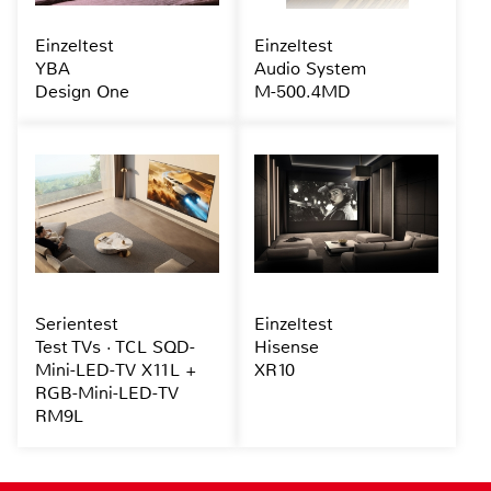
Einzeltest
Einzeltest
YBA
Audio System
Design One
M-500.4MD
Serientest
Einzeltest
Test TVs · TCL SQD-
Hisense
Mini-LED-TV X11L +
XR10
RGB-Mini-LED-TV
RM9L