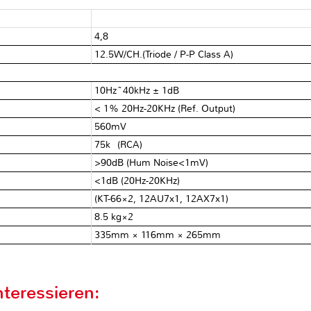
4,8 Ω
12.5W/CH.(Triode / P-P Class A)
10Hz~40kHz ± 1dB
< 1% 20Hz-20KHz (Ref. Output)
560mV
75kΩ(RCA)
>90dB (Hum Noise<1mV)
<1dB (20Hz-20KHz)
(KT-66×2, 12AU7x1, 12AX7x1)
8.5 kg×2
335mm × 116mm × 265mm
teressieren: