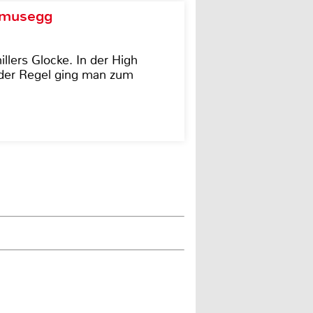
d musegg
illers Glocke. In der High
In der Regel ging man zum