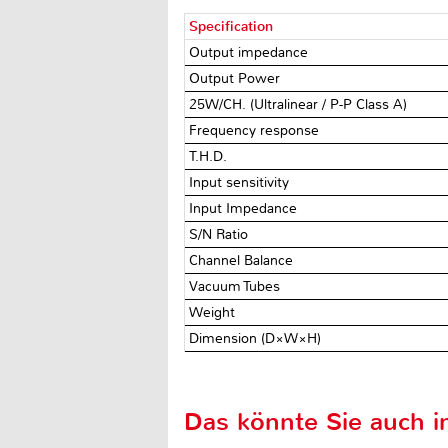
Specification
Output impedance
Output Power
25W/CH. (Ultralinear / P-P Class A)
Frequency response
T.H.D.
Input sensitivity
Input Impedance
S/N Ratio
Channel Balance
Vacuum Tubes
Weight
Dimension (D×W×H)
Das könnte Sie auch in