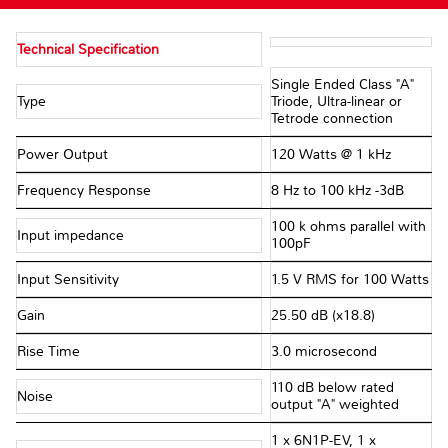
Technical Specification
Single Ended Class "A"
Type
Triode, Ultra-linear or
Tetrode connection
Power Output
120 Watts @ 1 kHz
Frequency Response
8 Hz to 100 kHz -3dB
100 k ohms parallel with
Input impedance
100pF
Input Sensitivity
1.5 V RMS for 100 Watts
Gain
25.50 dB (x18.8)
Rise Time
3.0 microsecond
110 dB below rated
Noise
output "A" weighted
1 x 6N1P-EV, 1 x