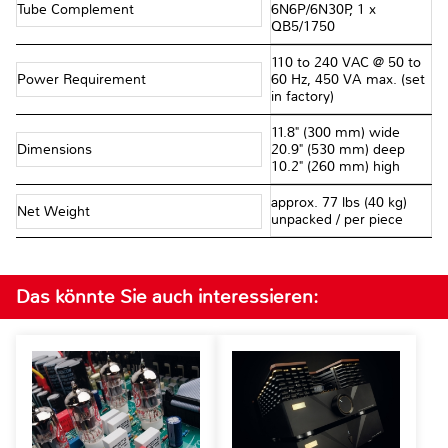
Tube Complement
6N6P/6N30P, 1 x
QB5/1750
110 to 240 VAC @ 50 to
Power Requirement
60 Hz, 450 VA max. (set
in factory)
11.8" (300 mm) wide
Dimensions
20.9" (530 mm) deep
10.2" (260 mm) high
approx. 77 lbs (40 kg)
Net Weight
unpacked / per piece
Das könnte Sie auch interessieren: