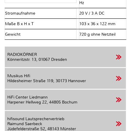
Hz
Stromaufnahme
20 V / 3 A DC
Maße B x H x T
103 x 36 x 122 mm
Gewicht
720 g ohne Netzteil
RADIOKÖRNER
Könneritzstr. 13,
01067 Dresden
Musikus Hifi
Hildesheimer Straße 119,
30173 Hannover
HiFi Center Liedmann
Harpener Hellweg 22,
44805 Bochum
hifisound Lautsprechervertrieb
Raimund Saerbeck
Jüdefelderstraße 52,
48143 Münster