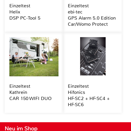
Einzeltest
Einzeltest
Helix
ebi-tec
DSP PC-Tool 5
GPS Alarm 5.0 Edition
Car/Womo Protect
Einzeltest
Einzeltest
Kathrein
Hifonics
CAR 150 WIFI DUO
HF-SC2 + HF-SC4 +
HF-SC6
Neu im Shop