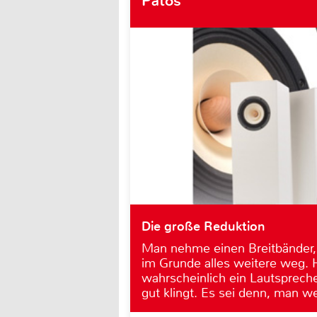
Patos
Die große Reduktion
Man nehme einen Breitbänder,
im Grunde alles weitere weg.
wahrscheinlich ein Lautspreche
gut klingt. Es sei denn, man w