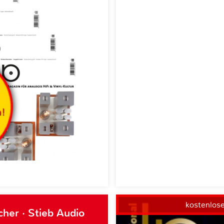
kostenlos
her · Stieb Audio