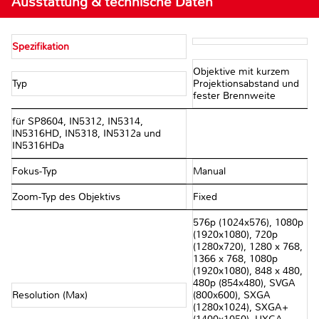
Ausstattung & technische Daten
Spezifikation
Objektive mit kurzem
Typ
Projektionsabstand und
fester Brennweite
für SP8604, IN5312, IN5314,
IN5316HD, IN5318, IN5312a und
IN5316HDa
Fokus-Typ
Manual
Zoom-Typ des Objektivs
Fixed
576p (1024x576), 1080p
(1920x1080), 720p
(1280x720), 1280 x 768,
1366 x 768, 1080p
(1920x1080), 848 x 480,
480p (854x480), SVGA
Resolution (Max)
(800x600), SXGA
(1280x1024), SXGA+