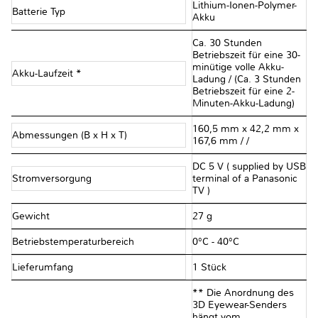
Lithium-Ionen-Polymer-
Batterie Typ
Akku
Ca. 30 Stunden
Betriebszeit für eine 30-
minütige volle Akku-
Akku-Laufzeit *
Ladung / (Ca. 3 Stunden
Betriebszeit für eine 2-
Minuten-Akku-Ladung)
160,5 mm x 42,2 mm x
Abmessungen (B x H x T)
167,6 mm / /
DC 5 V ( supplied by USB
Stromversorgung
terminal of a Panasonic
TV )
Gewicht
27 g
Betriebstemperaturbereich
0°C - 40°C
Lieferumfang
1 Stück
** Die Anordnung des
3D Eyewear-Senders
hängt vom