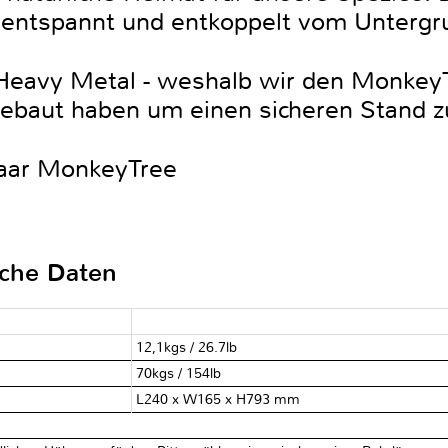
 entspannt und entkoppelt vom Untergr
 Heavy Metal - weshalb wir den Monkey
ebaut haben um einen sicheren Stand z
Paar MonkeyTree
sche Daten
12,1kgs / 26.7lb
70kgs / 154lb
L240 x W165 x H793 mm