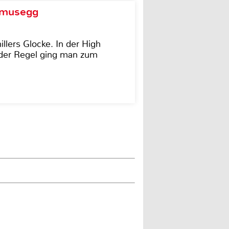
d musegg
illers Glocke. In der High
In der Regel ging man zum