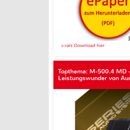
>>als Download hier
Topthema: M-500.4 MD 
Leistungswunder von Au