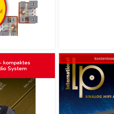
kostenlos
– kompaktes
dio System