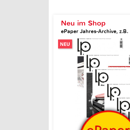
Neu im Shop
ePaper Jahres-Archive, z.B.