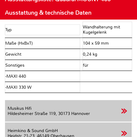
Ausstattung & technische Daten
Wandhalterung mit
Typ
Kugelgelenk
Maße (HxBxT)
104 x 59 mm
Gewicht
0,24 kg
Sonstiges
für
-MAXI 440
-MAXI 330 W
Musikus Hifi
Hildesheimer Straße 119,
30173 Hannover
Heimkino & Sound GmbH
Heidstr. 21-23,
46149 Oberhausen