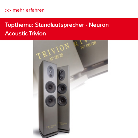
>> mehr erfahren
Topthema: Standlautsprecher · Neuron
Acoustic Trivion