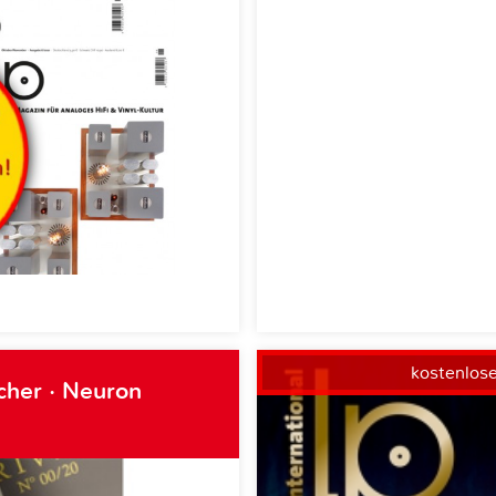
kostenlos
cher · Neuron