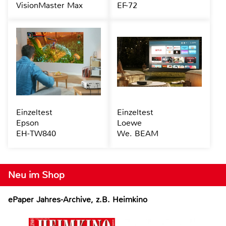
VisionMaster Max
EF-72
Einzeltest
Einzeltest
Epson
Loewe
EH-TW840
We. BEAM
Neu im Shop
ePaper Jahres-Archive, z.B. Heimkino