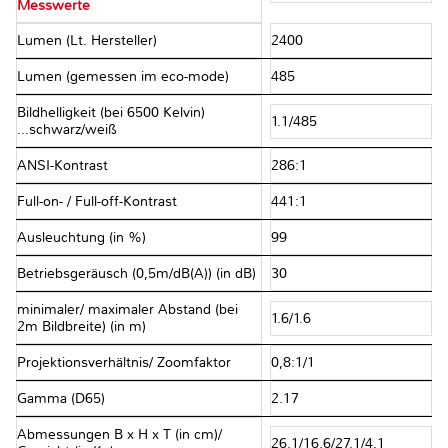
Messwerte
Lumen (Lt. Hersteller)
2400
Lumen (gemessen im eco-mode)
485
Bildhelligkeit (bei 6500 Kelvin)
1.1/485
...schwarz/weiß
ANSI-Kontrast
286:1
Full-on- / Full-off-Kontrast
441:1
Ausleuchtung (in %)
99
Betriebsgeräusch (0,5m/dB(A)) (in dB)
30
minimaler/ maximaler Abstand (bei
1.6/1.6
2m Bildbreite) (in m)
Projektionsverhältnis/ Zoomfaktor
0,8:1/1
Gamma (D65)
2.17
Abmessungen B x H x T (in cm)/
26.1/16.6/27.1/4.1