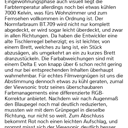
Eingewöhnungsphase auch visuell liegt die
Farbtemperatur allerdings noch bei etwas kühlen
7000 Kelvin, was fürs Wohnzimmer und zum
Fernsehen vollkommen in Ordnung ist. Der
Normfarbraum BT.709 wird nicht nur komplett
abgedeckt, er wird sogar leicht überdeckt, und zwar
in allen Richtungen. Da haben die Entwickler eine
alte Tischlerregel beherzigt; es ist leichter, von
einem Brett, welches zu lang ist, ein Stück
abzusägen, als umgekehrt an ein zu kurzes Brett
dranzustückeln. Die Farbabweichungen sind mit
einem Delta E von knapp über 6 schon recht gering
und nur bei entsprechenden Inhalten überhaupt
wahrnehmbar. Für echtes Filmvergnügen ist uns die
Abstimmung dennoch etwas zu kühl geraten, zumal
der Viewsonic trotz seines überschaubaren
Farbmanagements eine differenzierte RGB-
Korrektur anbietet. Nachdem wir nach Augenmaß
den Blaupegel noch mal deutlich reduzierten,
mussten wir mit dem Grünpegel in dieselbe
Richtung, nur nicht so weit. Zum Abschluss
bekommt Rot noch einen leichten Aufschlag, und
prompt misst sich der Viewsonic deutlich besser