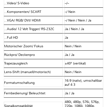
...Video/ S-Video
–/–
...Komponenten/ SCART
–/ Nein
...VGA/ RGB/ DVI/ HDMI
–/ Nein / Nein / Ja
...Audio/ 12 Volt Trigger/ RS-232C
Ja / Nein / Ja
...Full HD
Ja
Motorischer Zoom/ Fokus
Nein / Nein
Rückpro/ Deckenpro
Ja / Ja
Trapezausgleich
±40° (vertikal)
Lens-Shift (manuell/motorisch)
Nein / Nein
16:9 (nativ), umschaltbar
Formatumschaltung
auf 4:3
Fernbedienung/ Beleuchtet
Ja / Ja
480i, 480p, 576i, 576p,
Signalkompatiblität
720p, 1080i, 1080p,