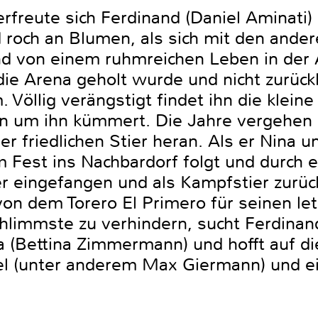
erfreute sich Ferdinand (Daniel Aminati) 
 roch an Blumen, als sich mit den ander
d von einem ruhmreichen Leben in der 
ie Arena geholt wurde und nicht zurückk
Völlig verängstigt findet ihn die kleine 
tan um ihn kümmert. Die Jahre vergehen
er friedlichen Stier heran. Als er Nina 
m Fest ins Nachbardorf folgt und durch 
er eingefangen und als Kampfstier zurüc
 von dem Torero El Primero für seinen l
limmste zu verhindern, sucht Ferdinand
a (Bettina Zimmermann) und hofft auf d
pel (unter anderem Max Giermann) und 