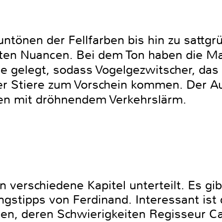
ntönen der Fellfarben bis hin zu sattgr
nten Nuancen. Bei dem Ton haben die Ma
de gelegt, sodass Vogelgezwitscher, da
der Stiere zum Vorschein kommen. Der Au
egen mit dröhnendem Verkehrslärm.
n verschiedene Kapitel unterteilt. Es g
gstipps von Ferdinand. Interessant ist d
en, deren Schwierigkeiten Regisseur C