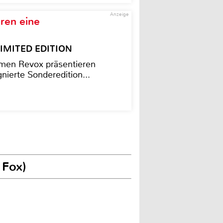
Anzeige
ren eine
– LIMITED EDITION
men Revox präsentieren
nierte Sonderedition...
 Fox)