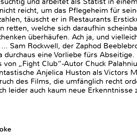
xsüchtig und arbeitet als Statist in ein
icht reicht, um das Pflegeheim für sei
ahlen, täuscht er in Restaurants Erstick
 retten, welche sich daraufhin scheinba
henken überhäufen. Ach ja, und vielleicht
.. Sam Rockwell, der Zaphod Beeblebro
ja durchaus eine Vorliebe fürs Abseitige
 von „Fight Club“-Autor Chuck Palahniu
ntastische Anjelica Huston als Victors M
uch des Films, die umfänglich recht ord
ich leider auch kaum neue Erkenntnisse 
oke