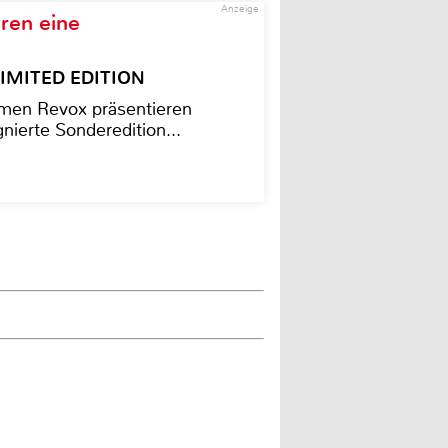
Anzeige
ren eine
– LIMITED EDITION
men Revox präsentieren
nierte Sonderedition...