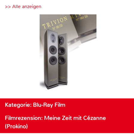
>> Alle anzeigen
Kategorie: Blu-Ray Film
Filmrezension: Meine Zeit mit Cézanne
(Prokino)