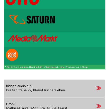
* Für Links in diesem Block erhält hifitest.de evtl. eine Provision vom Shop
hidden audio e.K.
Breite Straße 27,
06449 Aschersleben
Grobi
Mathias-Claudius-Str. 12a,
41564 Kaarst