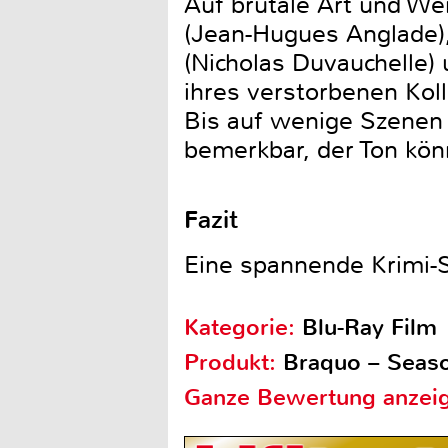
Auf brutale Art und Wei
(Jean-Hugues Anglade)
(Nicholas Duvauchelle)
ihres verstorbenen Kol
Bis auf wenige Szenen i
bemerkbar, der Ton kön
Fazit
Eine spannende Krimi-Se
Kategorie:
Blu-Ray Film
Produkt:
Braquo – Seas
Ganze Bewertung anzei