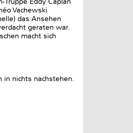
ten-Truppe Eddy Caplan
Théo Vachewski
helle) das Ansehen
verdacht geraten war.
uschen macht sich
n in nichts nachstehen.