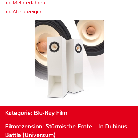
>> Mehr erfahren
>> Alle anzeigen
Kategorie: Blu-Ray Film
Filmrezension: Stürmische Ernte – In Dubious
Battle (Universum)