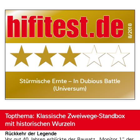
8/2018
Stürmische Ernte – In Dubious Battle
(Universum)
Topthema: Klassische Zweiwege-Standbox
mit historischen Wurzeln
Rückkehr der Legende
Vor gut 40 Jahren erblickte der Bausatz „Monitor 1“ der