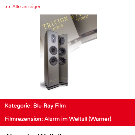
>> Alle anzeigen
Kategorie: Blu-Ray Film
Filmrezension: Alarm im Weltall (Warner)