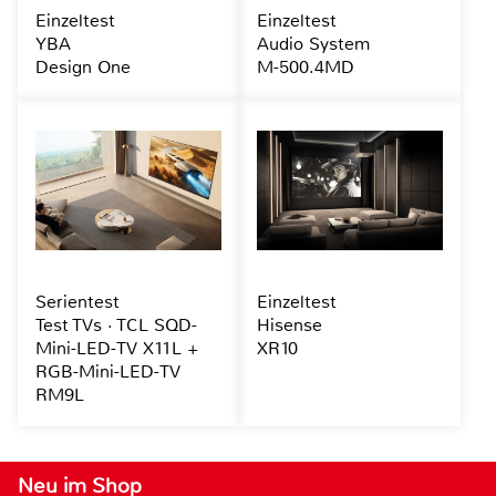
Einzeltest
Einzeltest
YBA
Audio System
Design One
M-500.4MD
Serientest
Einzeltest
Test TVs · TCL SQD-
Hisense
Mini-LED-TV X11L +
XR10
RGB-Mini-LED-TV
RM9L
Neu im Shop