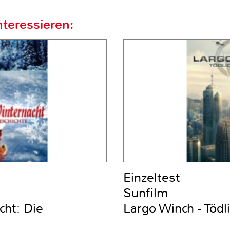
teressieren:
Einzeltest
Sunfilm
ht: Die
Largo Winch - Tödl