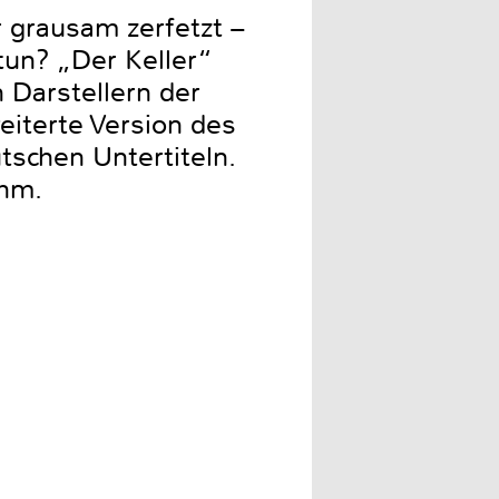
r grausam zerfetzt –
tun? „Der Keller“
n Darstellern der
eiterte Version des
tschen Untertiteln.
ehm.