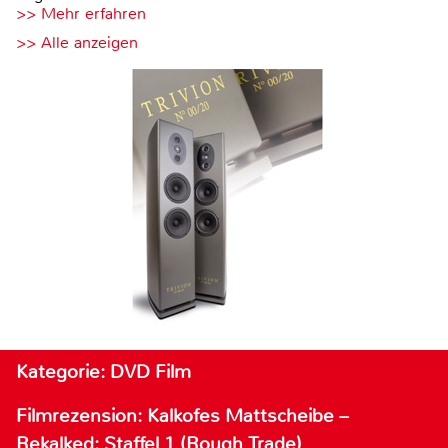
>> Mehr erfahren
>> Alle anzeigen
Kategorie: DVD Film
Filmrezension: Kalkofes Mattscheibe –
Rekalked: Staffel 1 (Rough Trade)