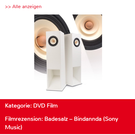
>> Alle anzeigen
Kategorie: DVD Film
Filmrezension: Badesalz – Bindannda (Sony
Music)