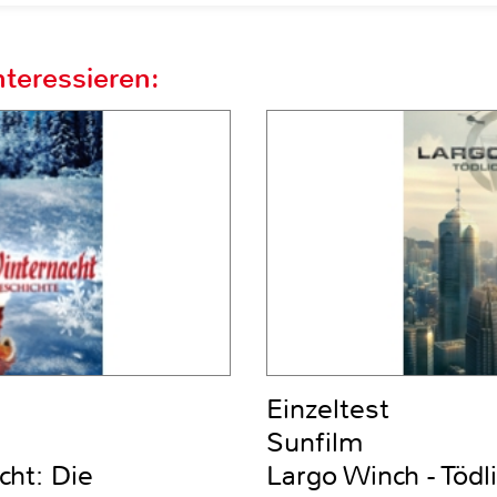
teressieren:
Einzeltest
Sunfilm
ht: Die
Largo Winch - Tödl