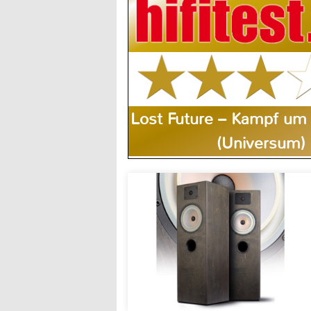
Lost Future – Kampf um 
(Universum)