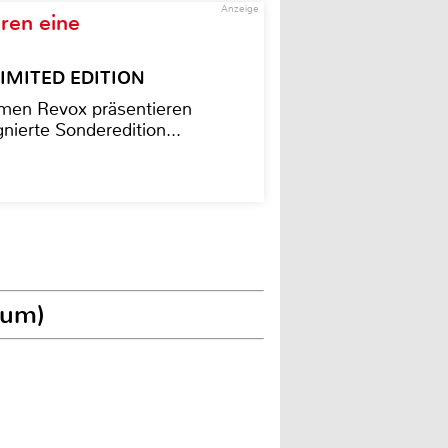
Anzeige
ren eine
– LIMITED EDITION
men Revox präsentieren
nierte Sonderedition...
sum)