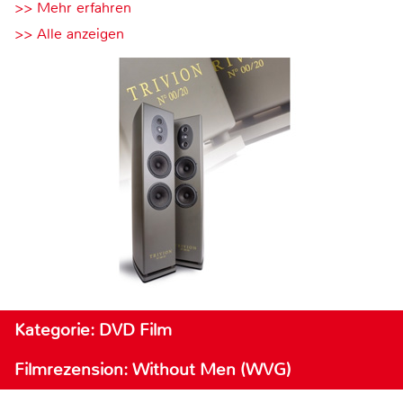
>> Mehr erfahren
>> Alle anzeigen
Kategorie: DVD Film
Filmrezension: Without Men (WVG)