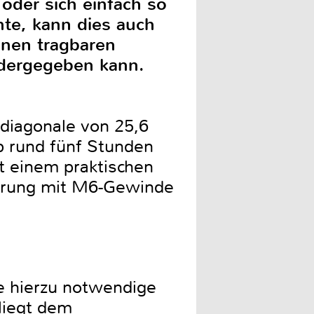
oder sich einfach so
te, kann dies auch
inen tragbaren
dergegeben kann.
ddiagonale von 25,6
b rund fünf Stunden
it einem praktischen
terung mit M6-Gewinde
e hierzu notwendige
liegt dem