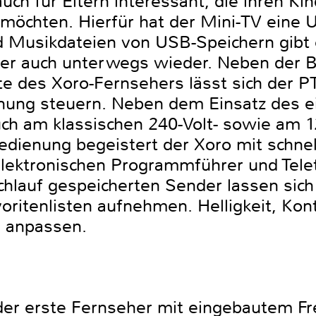
uch für Eltern interessant, die ihren K
möchten. Hierfür hat der Mini-TV eine U
nd Musikdateien von USB-Speichern gibt 
er auch unterwegs wieder. Neben der B
te des Xoro-Fernsehers lässt sich der P
nung steuern. Neben dem Einsatz des 
uch am klassischen 240-Volt- sowie am 1
edienung begeistert der Xoro mit schne
elektronischen Programmführer und Tele
lauf gespeicherten Sender lassen sich 
oritenlisten aufnehmen. Helligkeit, Kon
s anpassen.
der erste Fernseher mit eingebautem F