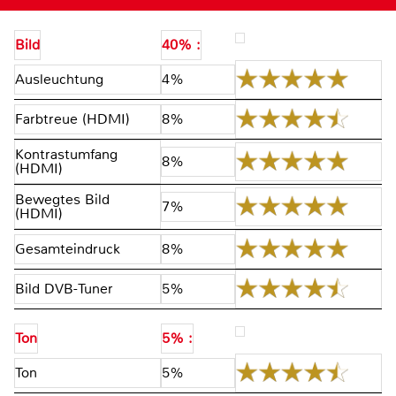
Bild
40% :
Ausleuchtung
4%
Farbtreue (HDMI)
8%
Kontrastumfang
8%
(HDMI)
Bewegtes Bild
7%
(HDMI)
Gesamteindruck
8%
Bild DVB-Tuner
5%
Ton
5% :
Ton
5%