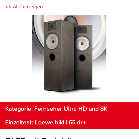
>> Alle anzeigen
Kategorie: Fernseher Ultra HD und 8K
Einzeltest: Loewe bild i.65 dr+