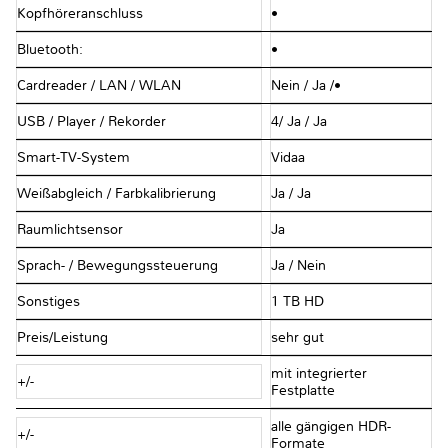
Kopfhöreranschluss
•
Bluetooth:
•
Cardreader / LAN / WLAN
Nein / Ja /•
USB / Player / Rekorder
4/ Ja / Ja
Smart-TV-System
Vidaa
Weißabgleich / Farbkalibrierung
Ja / Ja
Raumlichtsensor
Ja
Sprach- / Bewegungssteuerung
Ja / Nein
Sonstiges
1 TB HD
Preis/Leistung
sehr gut
mit integrierter
+/-
Festplatte
alle gängigen HDR-
+/-
Formate