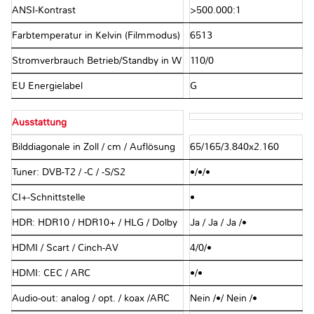
ANSI-Kontrast
>500.000:1
Farbtemperatur in Kelvin (Filmmodus)
6513
Stromverbrauch Betrieb/Standby in W
110/0
EU Energielabel
G
Ausstattung
Bilddiagonale in Zoll / cm / Auflösung
65/165/3.840x2.160
Tuner: DVB-T2 / -C / -S/S2
•/•/•
CI+-Schnittstelle
•
HDR: HDR10 / HDR10+ / HLG / Dolby
Ja / Ja / Ja /•
HDMI / Scart / Cinch-AV
4/0/•
HDMI: CEC / ARC
•/•
Audio-out: analog / opt. / koax /ARC
Nein /•/ Nein /•