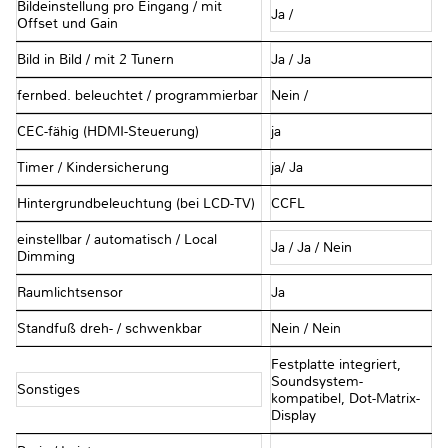
Bildeinstellung pro Eingang / mit
Ja /
Offset und Gain
Bild in Bild / mit 2 Tunern
Ja / Ja
fernbed. beleuchtet / programmierbar
Nein /
CEC-fähig (HDMI-Steuerung)
ja
Timer / Kindersicherung
ja/ Ja
Hintergrundbeleuchtung (bei LCD-TV)
CCFL
einstellbar / automatisch / Local
Ja / Ja / Nein
Dimming
Raumlichtsensor
Ja
Standfuß dreh- / schwenkbar
Nein / Nein
Festplatte integriert,
Soundsystem-
Sonstiges
kompatibel, Dot-Matrix-
Display