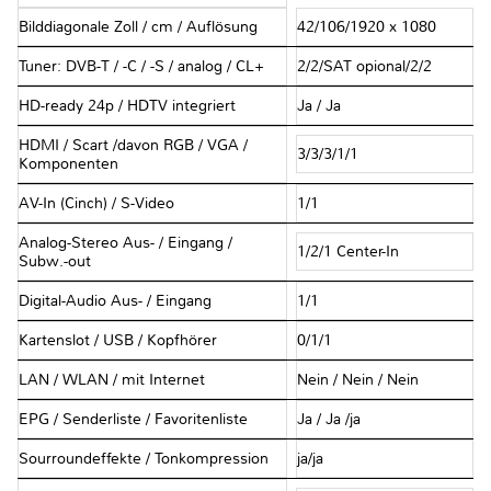
Bilddiagonale Zoll / cm / Auflösung
42/106/1920 x 1080
Tuner: DVB-T / -C / -S / analog / CL+
2/2/SAT opional/2/2
HD-ready 24p / HDTV integriert
Ja / Ja
HDMI / Scart /davon RGB / VGA /
3/3/3/1/1
Komponenten
AV-In (Cinch) / S-Video
1/1
Analog-Stereo Aus- / Eingang /
1/2/1 Center-In
Subw.-out
Digital-Audio Aus- / Eingang
1/1
Kartenslot / USB / Kopfhörer
0/1/1
LAN / WLAN / mit Internet
Nein / Nein / Nein
EPG / Senderliste / Favoritenliste
Ja / Ja /ja
Sourroundeffekte / Tonkompression
ja/ja