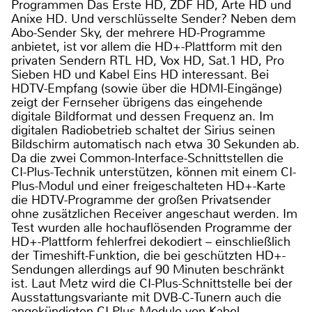
Programmen Das Erste HD, ZDF HD, Arte HD und
Anixe HD. Und verschlüsselte Sender? Neben dem
Abo-Sender Sky, der mehrere HD-Programme
anbietet, ist vor allem die HD+-Plattform mit den
privaten Sendern RTL HD, Vox HD, Sat.1 HD, Pro
Sieben HD und Kabel Eins HD interessant. Bei
HDTV-Empfang (sowie über die HDMI-Eingänge)
zeigt der Fernseher übrigens das eingehende
digitale Bildformat und dessen Frequenz an. Im
digitalen Radiobetrieb schaltet der Sirius seinen
Bildschirm automatisch nach etwa 30 Sekunden ab.
Da die zwei Common-Interface-Schnittstellen die
CI-Plus-Technik unterstützen, können mit einem CI-
Plus-Modul und einer freigeschalteten HD+-Karte
die HDTV-Programme der großen Privatsender
ohne zusätzlichen Receiver angeschaut werden. Im
Test wurden alle hochauflösenden Programme der
HD+-Plattform fehlerfrei dekodiert – einschließlich
der Timeshift-Funktion, die bei geschützten HD+-
Sendungen allerdings auf 90 Minuten beschränkt
ist. Laut Metz wird die CI-Plus-Schnittstelle bei der
Ausstattungsvariante mit DVB-C-Tunern auch die
angekündigten CI-Plus-Module von Kabel