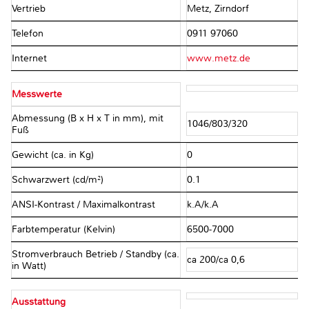
Vertrieb
Metz, Zirndorf
Telefon
0911 97060
Internet
www.metz.de
Messwerte
Abmessung (B x H x T in mm), mit
1046/803/320
Fuß
Gewicht (ca. in Kg)
0
Schwarzwert (cd/m²)
0.1
ANSI-Kontrast / Maximalkontrast
k.A/k.A
Farbtemperatur (Kelvin)
6500-7000
Stromverbrauch Betrieb / Standby (ca.
ca 200/ca 0,6
in Watt)
Ausstattung