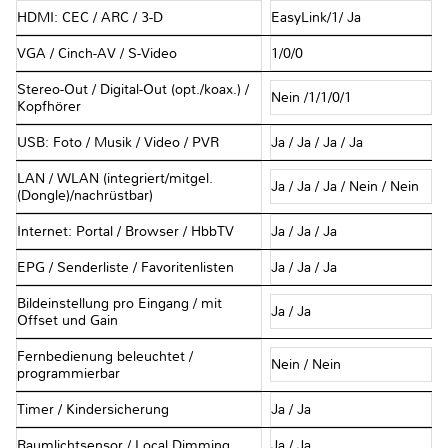
HDMI: CEC / ARC / 3-D
EasyLink/1/ Ja
VGA / Cinch-AV / S-Video
1/0/0
Stereo-Out / Digital-Out (opt./koax.) /
Nein /1/1/0/1
Kopfhörer
USB: Foto / Musik / Video / PVR
Ja / Ja / Ja / Ja
LAN / WLAN (integriert/mitgel.
Ja / Ja / Ja / Nein / Nein
(Dongle)/nachrüstbar)
Internet: Portal / Browser / HbbTV
Ja / Ja / Ja
EPG / Senderliste / Favoritenlisten
Ja / Ja / Ja
Bildeinstellung pro Eingang / mit
Ja / Ja
Offset und Gain
Fernbedienung beleuchtet /
Nein / Nein
programmierbar
Timer / Kindersicherung
Ja / Ja
Raumlichtsensor / Local Dimming
Ja / Ja