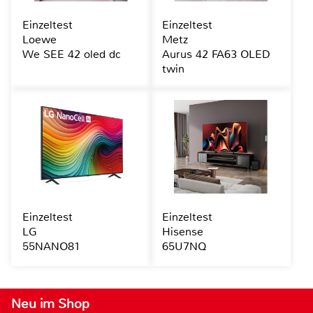
Einzeltest
Einzeltest
Loewe
Metz
We SEE 42 oled dc
Aurus 42 FA63 OLED
twin
Einzeltest
Einzeltest
LG
Hisense
55NANO81
65U7NQ
Neu im Shop