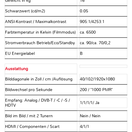
Gewicht in kg
16
Schwarzwert (cd/m2)
0.05
ANSI-Kontrast / Maximalkontrast
905:1/4253:1
Farbtemperatur in Kelvin (Filmmodus)
ca. 6500
Stromverbrauch Betrieb/Eco/Standby
ca. 90/ca. 70/0,2
EU Energielabel
B
Ausstattung
Bilddiagonale in Zoll / cm /Auflösung
40/102/1920x1080
Bildwechsel pro Sekunde
200 / "1000 PMR"
Empfang: Analog / DVB-T / -C / -S /
1/1/1/1/ Ja
HDTV
Bild im Bild / mit 2 Tunern
Nein / Nein
HDMI / Componenten / Scart
4/1/1