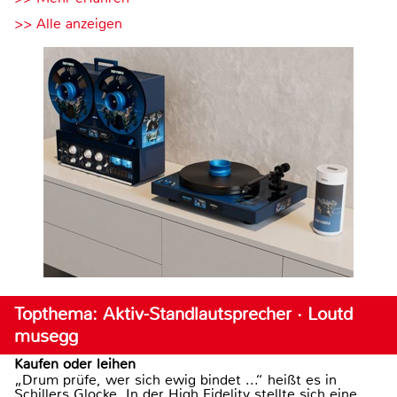
>> Alle anzeigen
Topthema: Aktiv-Standlautsprecher · Loutd
musegg
Kaufen oder leihen
„Drum prüfe, wer sich ewig bindet ...“ heißt es in
Schillers Glocke. In der High Fidelity stellte sich eine