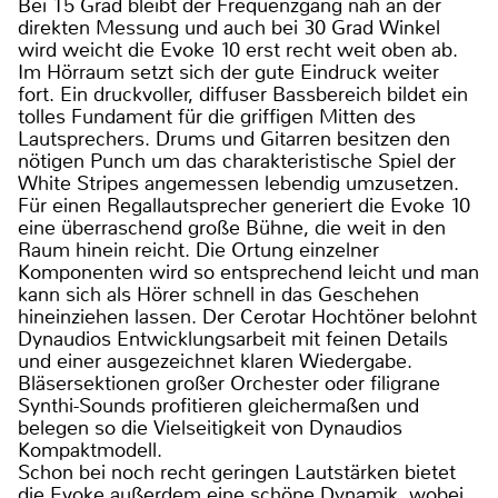
Bei 15 Grad bleibt der Frequenzgang nah an der
direkten Messung und auch bei 30 Grad Winkel
wird weicht die Evoke 10 erst recht weit oben ab.
Im Hörraum setzt sich der gute Eindruck weiter
fort. Ein druckvoller, diffuser Bassbereich bildet ein
tolles Fundament für die griffigen Mitten des
Lautsprechers. Drums und Gitarren besitzen den
nötigen Punch um das charakteristische Spiel der
White Stripes angemessen lebendig umzusetzen.
Für einen Regallautsprecher generiert die Evoke 10
eine überraschend große Bühne, die weit in den
Raum hinein reicht. Die Ortung einzelner
Komponenten wird so entsprechend leicht und man
kann sich als Hörer schnell in das Geschehen
hineinziehen lassen. Der Cerotar Hochtöner belohnt
Dynaudios Entwicklungsarbeit mit feinen Details
und einer ausgezeichnet klaren Wiedergabe.
Bläsersektionen großer Orchester oder filigrane
Synthi-Sounds profitieren gleichermaßen und
belegen so die Vielseitigkeit von Dynaudios
Kompaktmodell.
Schon bei noch recht geringen Lautstärken bietet
die Evoke außerdem eine schöne Dynamik, wobei