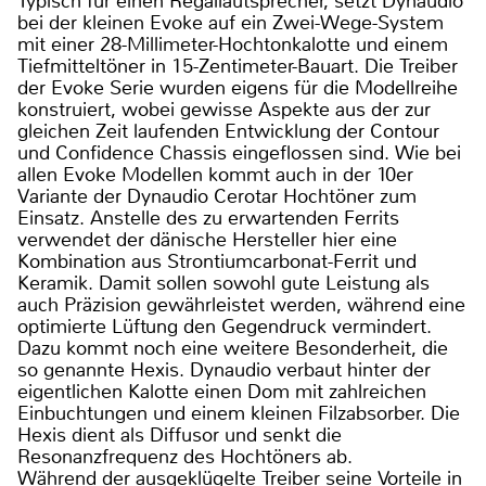
Typisch für einen Regallautsprecher, setzt Dynaudio
bei der kleinen Evoke auf ein Zwei-Wege-System
mit einer 28-Millimeter-Hochtonkalotte und einem
Tiefmitteltöner in 15-Zentimeter-Bauart. Die Treiber
der Evoke Serie wurden eigens für die Modellreihe
konstruiert, wobei gewisse Aspekte aus der zur
gleichen Zeit laufenden Entwicklung der Contour
und Confidence Chassis eingeflossen sind. Wie bei
allen Evoke Modellen kommt auch in der 10er
Variante der Dynaudio Cerotar Hochtöner zum
Einsatz. Anstelle des zu erwartenden Ferrits
verwendet der dänische Hersteller hier eine
Kombination aus Strontiumcarbonat-Ferrit und
Keramik. Damit sollen sowohl gute Leistung als
auch Präzision gewährleistet werden, während eine
optimierte Lüftung den Gegendruck vermindert.
Dazu kommt noch eine weitere Besonderheit, die
so genannte Hexis. Dynaudio verbaut hinter der
eigentlichen Kalotte einen Dom mit zahlreichen
Einbuchtungen und einem kleinen Filzabsorber. Die
Hexis dient als Diffusor und senkt die
Resonanzfrequenz des Hochtöners ab.
Während der ausgeklügelte Treiber seine Vorteile in