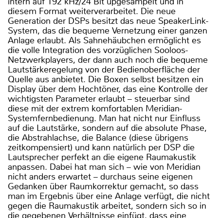
intern auf 192 kHz/24 Bit upgesampelt und in
diesem Format weiterverarbeitet. Die neue
Generation der DSPs besitzt das neue SpeakerLink-
System, das die bequeme Vernetzung einer ganzen
Anlage erlaubt. Als Sahnehäubchen ermöglicht es
die volle Integration des vorzüglichen Sooloos-
Netzwerkplayers, der dann auch noch die bequeme
Lautstärkeregelung von der Bedienoberfläche der
Quelle aus anbietet. Die Boxen selbst besitzen ein
Display über dem Hochtöner, das eine Kontrolle der
wichtigsten Parameter erlaubt – steuerbar sind
diese mit der extrem komfortablen Meridian-
Systemfernbedienung. Man hat nicht nur Einfluss
auf die Lautstärke, sondern auf die absolute Phase,
die Abstrahlachse, die Balance (diese übrigens
zeitkompensiert) und kann natürlich per DSP die
Lautsprecher perfekt an die eigene Raumakustik
anpassen. Dabei hat man sich – wie von Meridian
nicht anders erwartet – durchaus seine eigenen
Gedanken über Raumkorrektur gemacht, so dass
man im Ergebnis über eine Anlage verfügt, die nicht
gegen die Raumakustik arbeitet, sondern sich so in
die gegebenen Verhältnisse einfügt, dass eine