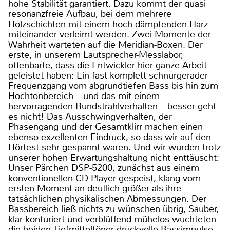
hohe Stabilität garantiert. Dazu kommt der quasi
resonanzfreie Aufbau, bei dem mehrere
Holzschichten mit einem hoch dämpfenden Harz
miteinander verleimt werden. Zwei Momente der
Wahrheit warteten auf die Meridian-Boxen. Der
erste, in unserem Lautsprecher-Messlabor,
offenbarte, dass die Entwickler hier ganze Arbeit
geleistet haben: Ein fast komplett schnurgerader
Frequenzgang vom abgrundtiefen Bass bis hin zum
Hochtonbereich – und das mit einem
hervorragenden Rundstrahlverhalten – besser geht
es nicht! Das Ausschwingverhalten, der
Phasengang und der Gesamtklirr machen einen
ebenso exzellenten Eindruck, so dass wir auf den
Hörtest sehr gespannt waren. Und wir wurden trotz
unserer hohen Erwartungshaltung nicht enttäuscht:
Unser Pärchen DSP-5200, zunächst aus einem
konventionellen CD-Player gespeist, klang vom
ersten Moment an deutlich größer als ihre
tatsächlichen physikalischen Abmessungen. Der
Bassbereich ließ nichts zu wünschen übrig, Sauber,
klar konturiert und verblüffend mühelos wuchteten
die beiden Tiefmitteltöner druckvolle Bassimpulse