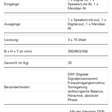
Eingänge:
SpeakerLink-iN, 1 x
Meridian iN
1 x SpeakerLink-out, 1 x
Ausgänge:
Digital-out, 1 x Meridian
iN
Leistung:
3 x 75 Watt
B x H x T (in mm)
300/903/356
Gewicht (in Kg)
35
DSP (Digitale
Signalprozessoren)
Frequenzgangkorrektur,
Besonderheiten:
Tonregelung
zeitkorrigierte Balance,
Hörachse, absolute
Phase
„Mit der Meridian DSP-