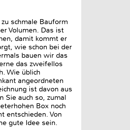
t zu schmale Bauform
ter Volumen. Das ist
men, damit kommt er
orgt, wie schon bei der
ermals bauen wir das
erne das zweifellos
h. Wie üblich
chkant angeordneten
eichnung ist davon aus
en Sie auch so, zumal
 meterhohen Box noch
ht entschieden. Von
ine gute Idee sein.