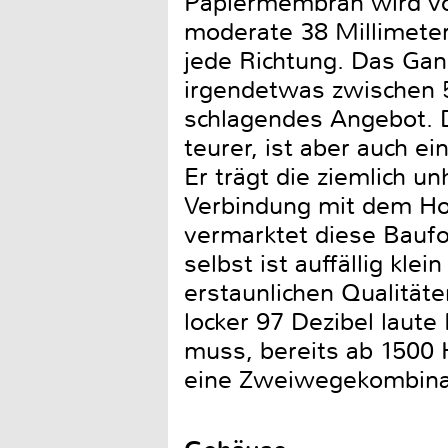
Papiermembran wird vo
moderate 38 Millimeter
jede Richtung. Das Gan
irgendetwas zwischen 
schlagendes Angebot. D
teurer, ist aber auch e
Er trägt die ziemlich 
Verbindung mit dem Ho
vermarktet diese Baufor
selbst ist auffällig kle
erstaunlichen Qualität
locker 97 Dezibel laut
muss, bereits ab 1500 
eine Zweiwegekombinat