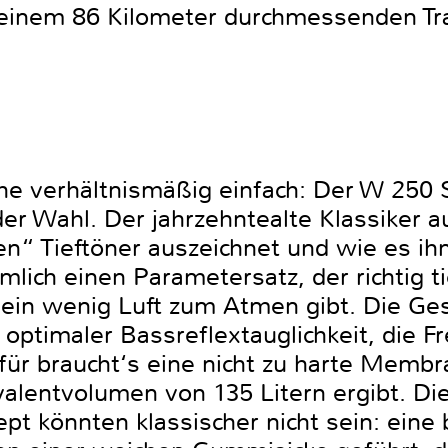
 einem 86 Kilometer durchmessenden Tr
e verhältnismäßig einfach: Der W 250 S
 der Wahl. Der jahrzehntealte Klassiker
en“ Tieftöner auszeichnet und wie es ihn
lich einen Parametersatz, der richtig ti
in wenig Luft zum Atmen gibt. Die Ges
ptimaler Bassreflextauglichkeit, die Fr
afür braucht‘s eine nicht zu harte Mem
valentvolumen von 135 Litern ergibt. Di
t könnten klassischer nicht sein: eine 