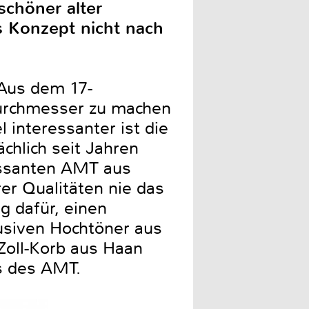
schöner alter
s Konzept nicht nach
 Aus dem 17-
Durchmesser zu machen
l interessanter ist die
chlich seit Jahren
ressanten AMT aus
er Qualitäten nie das
ag dafür, einen
usiven Hochtöner aus
Zoll-Korb aus Haan
s des AMT.