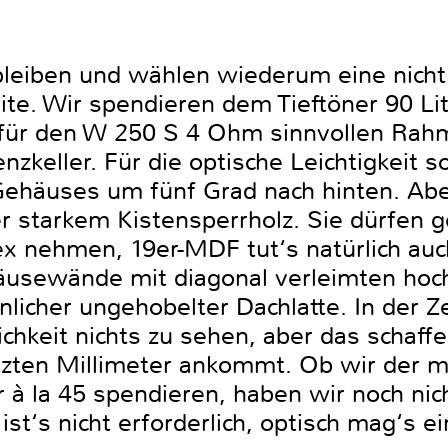
bleiben und wählen wiederum eine nich
ite. Wir spendieren dem Tieftöner 90 Li
 für den W 250 S 4 Ohm sinnvollen Rah
nzkeller. Für die optische Leichtigkeit s
Gehäuses um fünf Grad nach hinten. Ab
r starkem Kistensperrholz. Sie dürfen g
ex nehmen, 19er-MDF tut‘s natürlich auc
häusewände mit diagonal verleimten ho
licher ungehobelter Dachlatte. In der Z
chkeit nichts zu sehen, aber das schaff
letzten Millimeter ankommt. Ob wir der
 à la 45 spendieren, haben wir noch nic
ist‘s nicht erforderlich, optisch mag‘s e