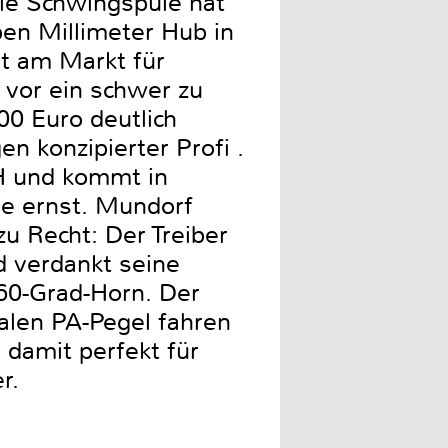
ie Schwingspule hat
en Millimeter Hub in
st am Markt für
vor ein schwer zu
0 Euro deutlich
n konzipierter Profi .
-H und kommt in
e ernst. Mundorf
zu Recht: Der Treiber
nd verdankt seine
60-Grad-Horn. Der
alen PA-Pegel fahren
 damit perfekt für
r.