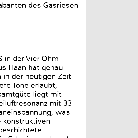
abanten des Gasriesen
 in der Vier-Ohm-
 aus Haan hat genau
 in der heutigen Zeit
efe Töne erlaubt,
amtgüte liegt mit
eiluftresonanz mit 33
braneinspannung, was
e konstruktiven
beschichtete