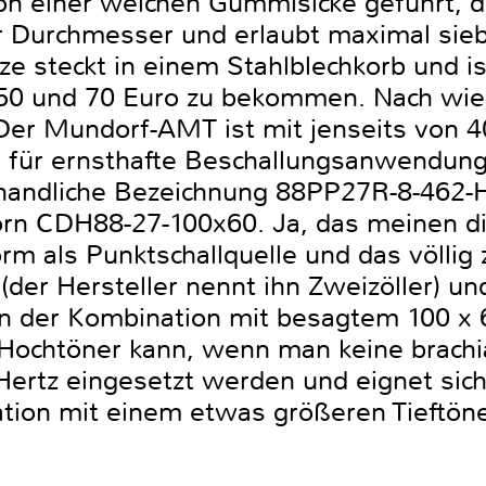
n einer weichen Gummisicke geführt, d
 Durchmesser und erlaubt maximal sieb
ze steckt in einem Stahlblechkorb und i
50 und 70 Euro zu bekommen. Nach wie 
er Mundorf-AMT ist mit jenseits von 40
in für ernsthafte Beschallungsanwendunge
unhandliche Bezeichnung 88PP27R-8-462
rn CDH88-27-100x60. Ja, das meinen di
m als Punktschallquelle und das völlig 
in (der Hersteller nennt ihn Zweizöller) u
en der Kombination mit besagtem 100 x 
e Hochtöner kann, wenn man keine brachi
Hertz eingesetzt werden und eignet sich
ion mit einem etwas größeren Tieftöne