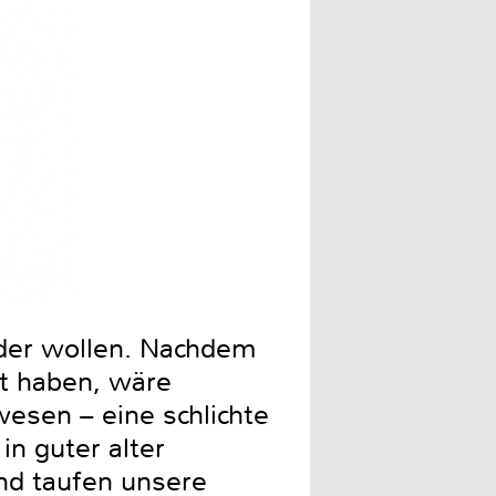
Gewiss nicht fehlerfrei ab
nder wollen. Nachdem
nt haben, wäre
esen – eine schlichte
in guter alter
und taufen unsere