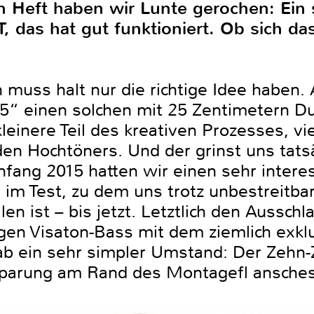
n Heft haben wir Lunte gerochen: Ein 
, das hat gut funktioniert. Ob sich da
n muss halt nur die richtige Idee haben.
45“ einen solchen mit 25 Zentimetern 
kleinere Teil des kreativen Prozesses, vie
n Hochtöners. Und der grinst uns tatsä
Anfang 2015 hatten wir einen sehr inte
im Test, zu dem uns trotz unbestreitbar
llen ist – bis jetzt. Letztlich den Ausschl
gen Visaton-Bass mit dem ziemlich exkl
ab ein sehr simpler Umstand: Der Zehn-
ssparung am Rand des Montagefl ansche