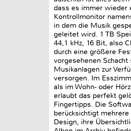
dass es immer wieder 
Kontrollmonitor namen
in dem die Musik gespe
geleitet wird. 1 TB Spe
44,1 kHz, 16 Bit, also C
durch eine größere Fest
vorgesehenen Schacht s
Musikanlagen zur Verfü
versorgen. Im Esszimme
als im Wohn- oder Hörzi
erlaubt das perfekt ge
Fingertipps. Die Softwar
berücksichtigt mehrere 
Design, ihre Übersichtl
Alben im Archiv befinde