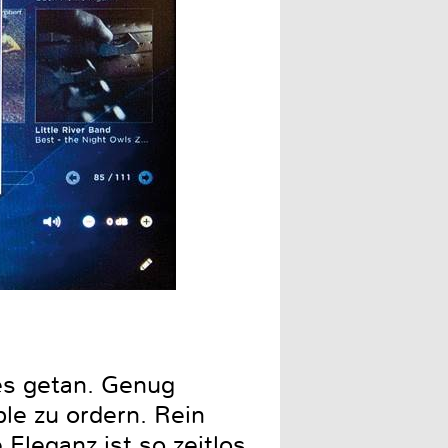
In den erweiterten Metada
ges getan. Genug
le zu ordern. Rein
 Eleganz ist so zeitlos,