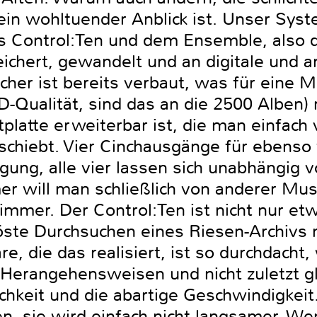
ein wohltuender Anblick ist. Unser Sys
s Control:Ten und dem Ensemble, also 
ichert, gewandelt und an digitale und 
icher ist bereits verbaut, was für eine
D-Qualität, sind das an die 2500 Alben) 
platte erweiterbar ist, die man einfach 
chiebt. Vier Cinchausgänge für ebenso
gung, alle vier lassen sich unabhängig 
r will man schließlich von anderer Mus
mmer. Der Control:Ten ist nicht nur etw
löste Durchsuchen eines Riesen-Archivs 
e, die das realisiert, ist so durchdacht,
Herangehensweisen und nicht zuletzt glä
ichkeit und die abartige Geschwindigkei
n, sie wird einfach nicht langsamer. We