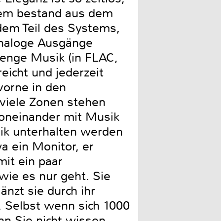
tem bestand aus dem
dem Teil des Systems,
analoge Ausgänge
 Menge Musik (in FLAC,
reicht und jederzeit
vorne in den
 viele Zonen stehen
voneinander mit Musik
ik unterhalten werden
a ein Monitor, er
mit ein paar
 wie es nur geht. Sie
nzt sie durch ihr
t. Selbst wenn sich 1000
nn Sie nicht wissen,