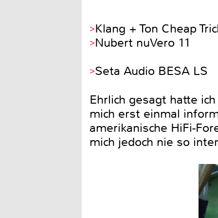
Klang + Ton Cheap Tri
Nubert nuVero 11
Seta Audio BESA LS
Ehrlich gesagt hatte i
mich erst einmal informi
amerikanische HiFi-For
mich jedoch nie so inte