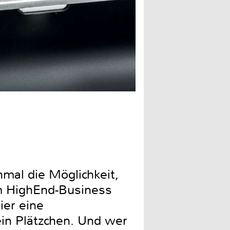
Ich war ein Messingblock: 
mal die Möglichkeit,
im HighEnd-Business
ier eine
in Plätzchen. Und wer