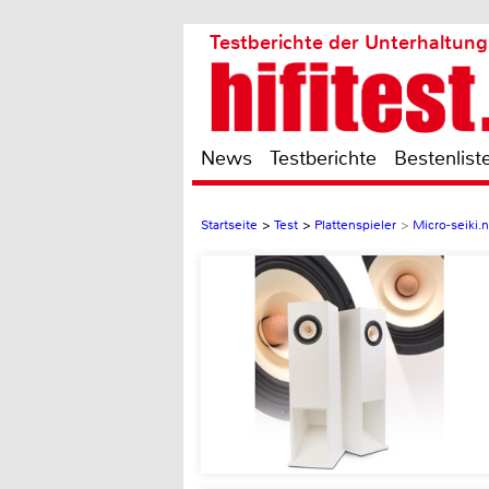
Testberichte der Unterhaltung
News
Testberichte
Bestenlist
Startseite
>
Test
>
Plattenspieler
>
Micro-seiki.