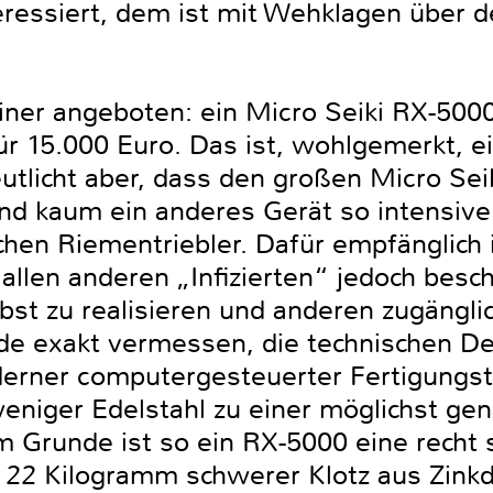
teressiert, dem ist mit Wehklagen über d
iner angeboten: ein Micro Seiki RX-5000
 15.000 Euro. Das ist, wohlgemerkt, ei
eutlicht aber, dass den großen Micro Sei
und kaum ein anderes Gerät so intensi
chen Riementriebler. Dafür empfänglich i
allen anderen „Inﬁzierten“ jedoch besch
bst zu realisieren und anderen zugängli
de exakt vermessen, die technischen Det
erner computergesteuerter Fertigungste
eniger Edelstahl zu einer möglichst ge
Im Grunde ist so ein RX-5000 eine recht
t 22 Kilogramm schwerer Klotz aus Zinkd