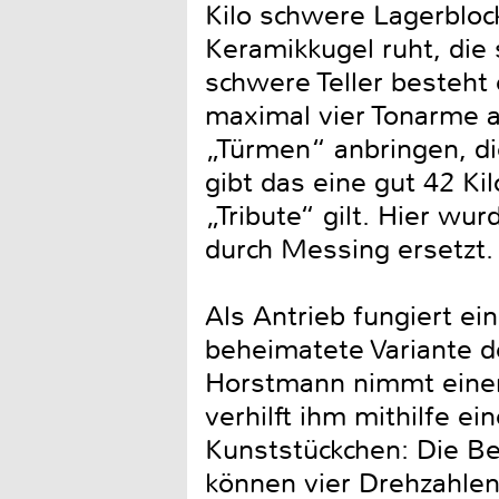
Kilo schwere Lagerblock
Keramikkugel ruht, die 
schwere Teller besteht 
maximal vier Tonarme 
„Türmen“ anbringen, di
gibt das eine gut 42 K
„Tribute“ gilt. Hier wu
durch Messing ersetzt.
Als Antrieb fungiert e
beheimatete Variante d
Horstmann nimmt einen
verhilft ihm mithilfe e
Kunststückchen: Die Be
können vier Drehzahle