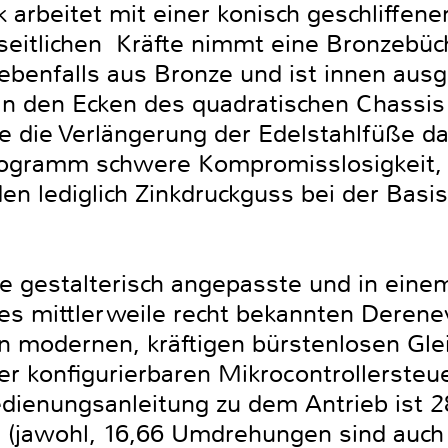
 arbeitet mit einer konisch geschliffene
seitlichen Kräfte nimmt eine Bronzebüch
ebenfalls aus Bronze und ist innen ausg
an den Ecken des quadratischen Chassi
e die Verlängerung der Edelstahlfüße d
ilogramm schwere Kompromisslosigkeit,
rden lediglich Zinkdruckguss bei der Basi
ine gestalterisch angepasste und in ein
es mittlerweile recht bekannten Derenev
 modernen, kräftigen bürstenlosen Gl
iner konﬁgurierbaren Mikrocontrollersteue
dienungsanleitung zu dem Antrieb ist 28
n (jawohl, 16,66 Umdrehungen sind auch