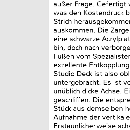
außer Frage. Gefertigt
was den Kostendruck be
Strich herausgekommen 
auskommen. Die Zarge d
eine schwarze Acrylplat
bin, doch nach verborge
Füßen vom Spezialisten 
exzellente Entkopplung
Studio Deck ist also obl
untergebracht. Es ist v
unüblich dicke Achse. E
geschliffen. Die entspr
Stück aus demselben he
Aufnahme der vertikalen
Erstaunlicherweise sc