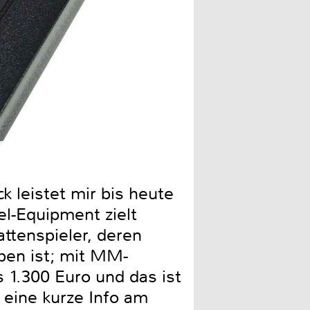
Die vier Stellfüße entkoppe
k leistet mir bis heute
el-Equipment zielt
attenspieler, deren
ben ist; mit MM-
s 1.300 Euro und das ist
 eine kurze Info am