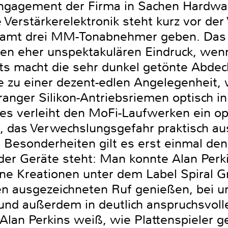
ngagement der Firma in Sachen Hardware
Verstärkerelektronik steht kurz vor der 
samt drei MM-Tonabnehmer geben. Das
nen eher unspektakulären Eindruck, wenn
its macht die sehr dunkel getönte Abde
zu einer dezent-edlen Angelegenheit, 
ranger Silikon-Antriebsriemen optisch i
res verleiht den MoFi-Laufwerken ein op
, das Verwechslungsgefahr praktisch aus
 Besonderheiten gilt es erst einmal de
 der Geräte steht: Man konnte Alan Perk
e Kreationen unter dem Label Spiral G
n ausgezeichneten Ruf genießen, bei u
und außerdem in deutlich anspruchsvoll
Alan Perkins weiß, wie Plattenspieler ge