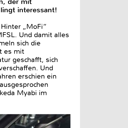
n, der mit
ingt interessant!
. Hinter „MoFi“
 MFSL. Und damit alles
eln sich die
t es mit
ur geschafft, sich
 verschaffen. Und
ahren erschien ein
n ausgesprochen
akeda Myabi im