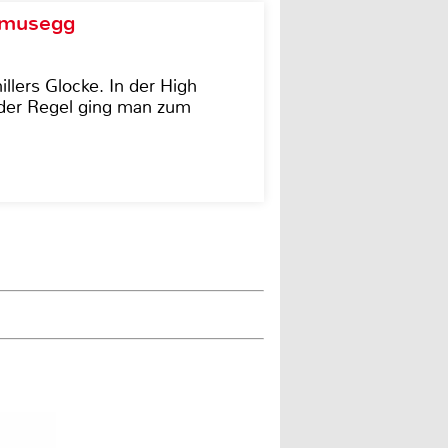
d musegg
illers Glocke. In der High
In der Regel ging man zum