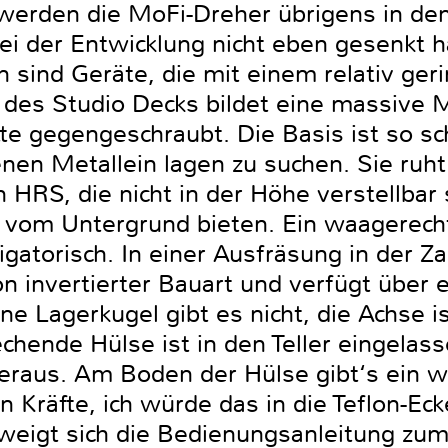
 werden die MoFi-Dreher übrigens in den
i der Entwicklung nicht eben gesenkt 
sind Geräte, die mit einem relativ geri
es Studio Decks bildet eine massive MD
te gegengeschraubt. Die Basis ist so sc
nen Metallein lagen zu suchen. Sie ruht
HRS, die nicht in der Höhe verstellbar 
 vom Untergrund bieten. Ein waagerech
igatorisch. In einer Ausfräsung in der Za
on invertierter Bauart und verfügt über e
ine Lagerkugel gibt es nicht, die Achse 
echende Hülse ist in den Teller eingelas
raus. Am Boden der Hülse gibt‘s ein w
 Kräfte, ich würde das in die Teflon-Eck
hweigt sich die Bedienungsanleitung z