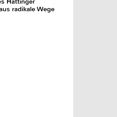
es Hattinger
haus radikale Wege