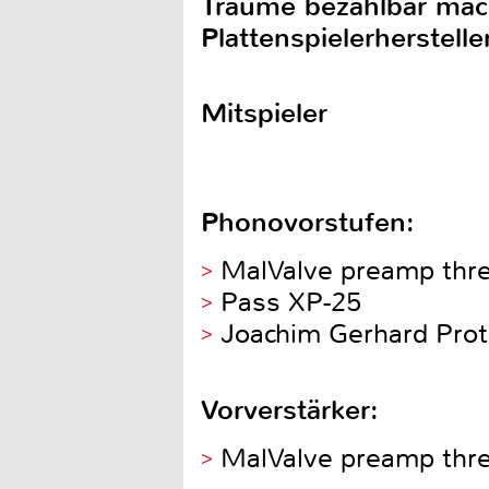
Träume bezahlbar mach
Plattenspielerherstell
Mitspieler
Phonovorstufen:
MalValve preamp thr
Pass XP-25
Joachim Gerhard Prot
Vorverstärker:
MalValve preamp thre