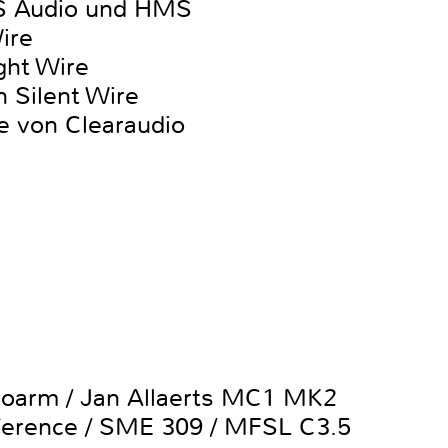
S Audio und HMS
ire
ght Wire
 Silent Wire
 von Clearaudio
roarm / Jan Allaerts MC1 MK2
erence / SME 309 / MFSL C3.5