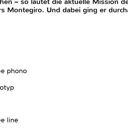
en – so lautet die aktuelle Mission d
ers Montegiro. Und dabei ging er durc
ee phono
otyp
e line