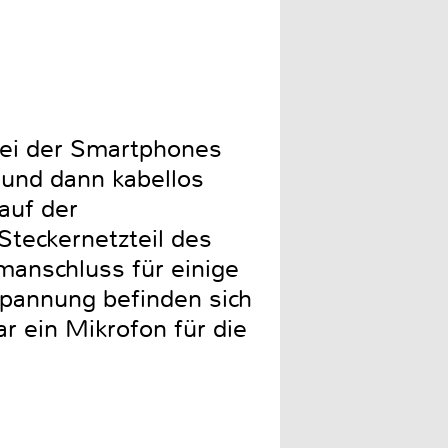
Die abnehmbare Tischplatte 
 bei der Smartphones
t und dann kabellos
auf der
Steckernetzteil des
manschluss für einige
spannung befinden sich
ar ein Mikrofon für die