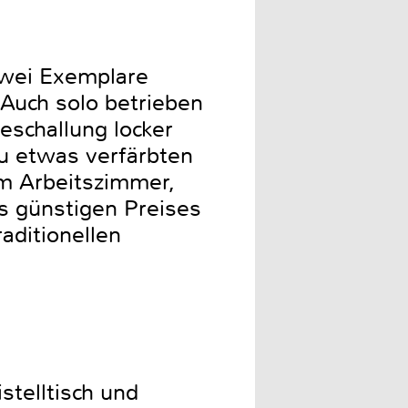
zwei Exemplare
 Auch solo betrieben
eschallung locker
zu etwas verfärbten
im Arbeitszimmer,
s günstigen Preises
aditionellen
telltisch und