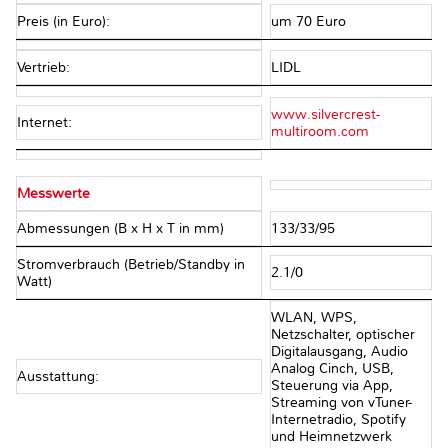
Preis (in Euro):
um 70 Euro
Vertrieb:
LIDL
www.silvercrest-
Internet:
multiroom.com
Messwerte
Abmessungen (B x H x T in mm)
133/33/95
Stromverbrauch (Betrieb/Standby in
2.1/0
Watt)
WLAN, WPS,
Netzschalter, optischer
Digitalausgang, Audio
Analog Cinch, USB,
Ausstattung:
Steuerung via App,
Streaming von vTuner-
Internetradio, Spotify
und Heimnetzwerk