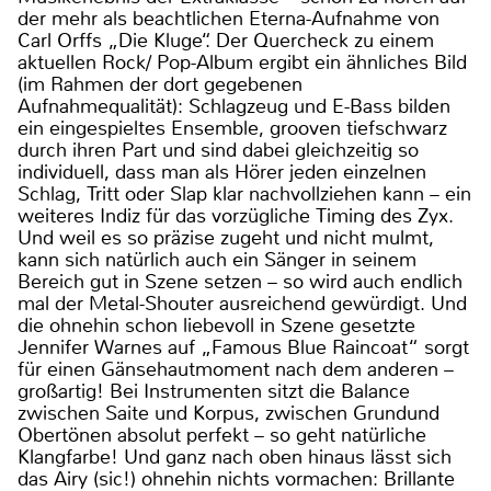
der mehr als beachtlichen Eterna-Aufnahme von
Carl Orffs „Die Kluge“. Der Quercheck zu einem
aktuellen Rock/ Pop-Album ergibt ein ähnliches Bild
(im Rahmen der dort gegebenen
Aufnahmequalität): Schlagzeug und E-Bass bilden
ein eingespieltes Ensemble, grooven tiefschwarz
durch ihren Part und sind dabei gleichzeitig so
individuell, dass man als Hörer jeden einzelnen
Schlag, Tritt oder Slap klar nachvollziehen kann – ein
weiteres Indiz für das vorzügliche Timing des Zyx.
Und weil es so präzise zugeht und nicht mulmt,
kann sich natürlich auch ein Sänger in seinem
Bereich gut in Szene setzen – so wird auch endlich
mal der Metal-Shouter ausreichend gewürdigt. Und
die ohnehin schon liebevoll in Szene gesetzte
Jennifer Warnes auf „Famous Blue Raincoat“ sorgt
für einen Gänsehautmoment nach dem anderen –
großartig! Bei Instrumenten sitzt die Balance
zwischen Saite und Korpus, zwischen Grundund
Obertönen absolut perfekt – so geht natürliche
Klangfarbe! Und ganz nach oben hinaus lässt sich
das Airy (sic!) ohnehin nichts vormachen: Brillante