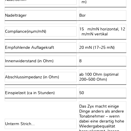
μm)
Nadelträger
Bor
15 μm/mN horizontal, 12
Compliance(inµm/mN)
μm/mN vertikal
Empfohlende Auflagekraft
20 mN (17–25 mN)
Innenwiderstand (in Ohm)
8
ab 100 Ohm (optimal
Abschlussimpedanz (in Ohm)
200–500 Ohm)
Einspielzeit (ca in Stunden)
50
Das Zyx macht einige
Dinge anders als andere
Tonabnehmer – wenn
dabei eine derartig hohe
Unterm Strich...
Wiedergabequalität