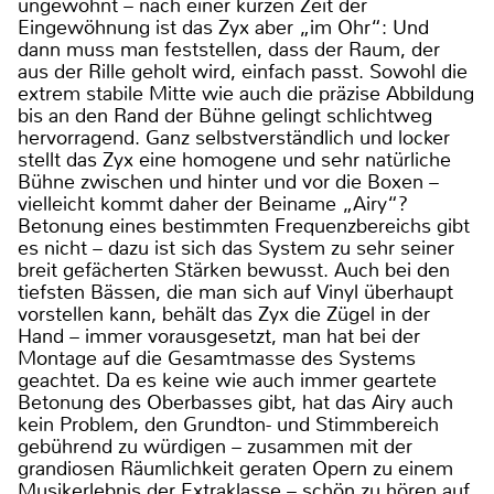
ungewohnt – nach einer kurzen Zeit der
Eingewöhnung ist das Zyx aber „im Ohr“: Und
dann muss man feststellen, dass der Raum, der
aus der Rille geholt wird, einfach passt. Sowohl die
extrem stabile Mitte wie auch die präzise Abbildung
bis an den Rand der Bühne gelingt schlichtweg
hervorragend. Ganz selbstverständlich und locker
stellt das Zyx eine homogene und sehr natürliche
Bühne zwischen und hinter und vor die Boxen –
vielleicht kommt daher der Beiname „Airy“?
Betonung eines bestimmten Frequenzbereichs gibt
es nicht – dazu ist sich das System zu sehr seiner
breit gefächerten Stärken bewusst. Auch bei den
tiefsten Bässen, die man sich auf Vinyl überhaupt
vorstellen kann, behält das Zyx die Zügel in der
Hand – immer vorausgesetzt, man hat bei der
Montage auf die Gesamtmasse des Systems
geachtet. Da es keine wie auch immer geartete
Betonung des Oberbasses gibt, hat das Airy auch
kein Problem, den Grundton- und Stimmbereich
gebührend zu würdigen – zusammen mit der
grandiosen Räumlichkeit geraten Opern zu einem
Musikerlebnis der Extraklasse – schön zu hören auf