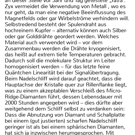
an dieser Stelle vor Jahr und Tag getestete „Yatra“.
Zyx vermeidet die Verwendung von Metall , wo es
nur geht, da man eine negative Beeinflussung des
Magnetfelds oder gar Wirbelströme verhindern will.
Selbstredend besteht der Spulendraht aus
hochreinem Kupfer – alternativ können auch Silber-
oder gar Golddrähte geordert werden. Welches
Material auch verwendet wird – vor dem
Zusammenbau werden die Drähte kryogenisiert,
das heißt auf extrem tiefe Temperaturen gebracht.
Dadurch soll die molekulare Struktur im Leiter
homogenisiert werden – für das letzte feine
Quäntchen Linearität bei der Signalübertragung.
Beim Nadelschliff wird darauf geachtet, dass die
Hauptachse der Kristalle quer zur Rillenflanke liegt,
was zu einem akzeptablen Verschleiß des Micro-
Ridge-Diamanten führt, dessen Lebensdauer mit
2000 Stunden angegeben wird – dies dürfte aber
weitgehend dem Schliff selbst zu verdanken sein:
Dass die Abnutzung von Diamant und Schallplatte
bei einem (gut justierten) scharfen Nadelschliff
geringer ist als bei einem sphärischen Diamanten,
hat sich ja inzwischen herumgesprochen. Mit