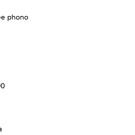
ee phono
90
a