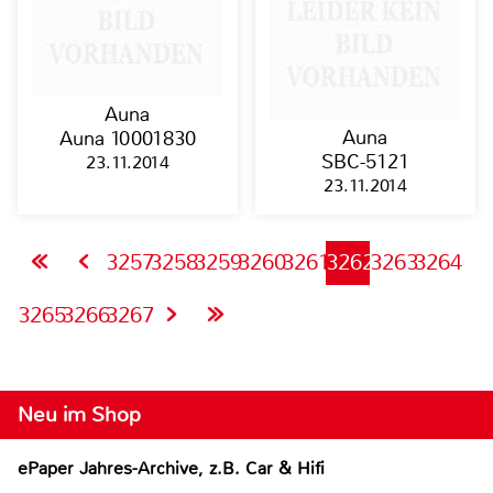
Auna
Auna
Auna 10001830
SBC-5121
23.11.2014
23.11.2014
3257
3258
3259
3260
3261
3262
3263
3264
3265
3266
3267
Neu im Shop
ePaper Jahres-Archive, z.B. Car & Hifi