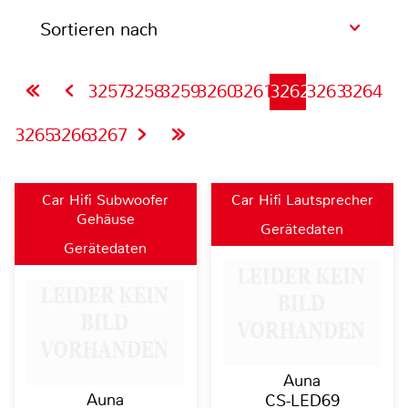
Sortieren nach
3257
3258
3259
3260
3261
3262
3263
3264
3265
3266
3267
Car Hifi Subwoofer
Car Hifi Lautsprecher
Gehäuse
Gerätedaten
Gerätedaten
Auna
Auna
CS-LED69